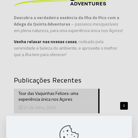
Descubra a verdadeira essência da Ilha do Pico com a
Adega da Quinta Adventures
– passeios inesquecíveis
em plena natureza, para uma experiência única nos Açores!
Venha relaxar nas nossas casas
, rodeado pela
serenidade e beleza do ambiente, e aproveite o melhor
que a ilha tem para oferecer!
Publicações Recentes
Tour das Vaquinhas Felizes: uma
experiência única nos Açores
0
21 de Julho, 2026
Adega da Quinta Adventures celebra o
aniversário do Bioma Restaurante na Ilha
do Pico
0